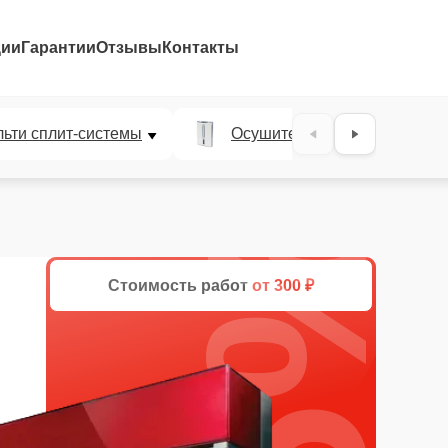
ции
Гарантии
Отзывы
Контакты
ьти сплит-системы
Осушители воздуха
25%
Стоимость работ
от 300 ₽