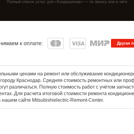
Полный список услуг для «
Кондиционер
» — по звонку или в чате
имаем к оплате:
Другая 
льными ценами на ремонт или обслуживание кондиционеров M
городу Краснодар. Средняя стоимость ремонтных или профи
гут различаться. Полную стоимость работ с учётом запчас
ентах. Для расчета итоговой стоимости ремонта кондицион
 нашем сайте Mitsubishielectric-Remont-Center.