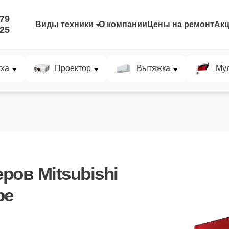
-79
Виды техники
О компании
Цены на ремонт
Ак
-25
уха
Проектор
Вытяжка
Мул
ров Mitsubishi
ре