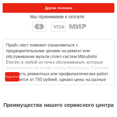
Другая поломка
Мы принимаем к оплате:
Прайс-лист поможет ознакомиться с
предварительными ценами на ремонт или
обслуживание мульти сплит-систем Mitsubishi
Electric в любой из точек обслуживания, которые
расположены по всему городу Краснодар. Средняя
стоимость ремонтных или профилактических работ
Подробнее
начинается от 750 рублей, однако цены на разные
виды комплектующих могут различаться. Полную
стоимость работ с учётом запчастей или расходных
материалов необходимо уточнять со специалистом
службы заботы о клиентах. Для расчета итоговой
Преимущества нашего сервисного центра
стоимости ремонта мульти сплит-систем достаточно
позвонить по телефону горячей линии
+7 (861) 212-