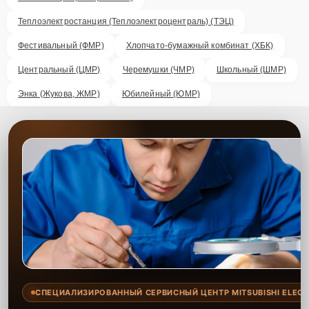
Теплоэлектростанция (Теплоэлектроцентраль) (ТЭЦ)
Фестивальный (ФМР)
Хлопчато-бумажный комбинат (ХБК)
Центральный (ЦМР)
Черемушки (ЧМР)
Школьный (ШМР)
Энка (Жукова, ЖМР)
Юбилейный (ЮМР)
СПЕЦИАЛИЗИРОВАННЫЙ СЕРВИСНЫЙ ЦЕНТР MITSUBISHI ELECT