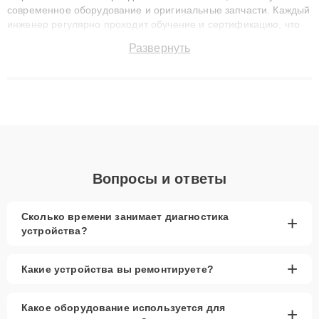
современное оборудование и оригинальные запчасти. Каждый
инженер регулярно проходит обучение и сертификацию, что
позволяет быстро и точноdiagnostikировать поломки и
Развернуть
восстанавливать технику с сохранением гарантии до 3 лет.
Наши мастера решают сложные случаи: от замены матриц и
материнских плат до ремонта после залития и восстановления
данных. Благодаря высокой квалификации и ответственному
подходу клиенты получают быстрый, качественный ремонт и
понятные объяснения по результатам диагностики.
Вопросы и ответы
Сколько времени занимает диагностика
+
устройства?
+
Какие устройства вы ремонтируете?
Какое оборудование используется для
+