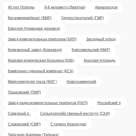
40 лет Победы
9-й километр (Девятка)
Авиагородок
Витаминкомбинат (ВМР)
Гидростроителей (ГМР)
Европея (Немецкая деревня)
Завод измерительных приборов (ЗИП)
Западный обход
Кожевенный завод (Кожзавод)
Комсомольский (КМР)
Краевая клиническая больница (ККБ)
Красная площадь
Камвольно-суконный комбинат (КСК)
Микрохирургия глаза (МХГ)
Новознаменский
Пашковский (ПМР)
Завод радиоизмерительных приборов (РИП)
Российский п
Северный п.
Сельскохозяйственный институт (СХИ)
Славянский (СМР)
Стадион Краснодар
Табачная фабрика (Табачка)