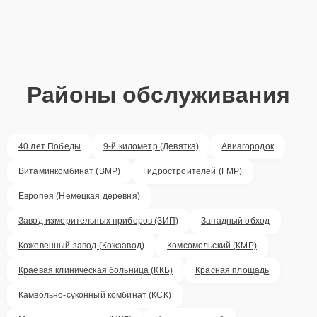
Районы обслуживания
40 лет Победы
9-й километр (Девятка)
Авиагородок
Витаминкомбинат (ВМР)
Гидростроителей (ГМР)
Европея (Немецкая деревня)
Завод измерительных приборов (ЗИП)
Западный обход
Кожевенный завод (Кожзавод)
Комсомольский (КМР)
Краевая клиническая больница (ККБ)
Красная площадь
Камвольно-суконный комбинат (КСК)