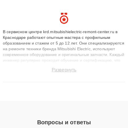
В сервисном центре krd.mitsubishielectric-remont-center.ru в
Краснодаре работают опытные мастера с профильным
образованием и стажем от 5 до 12 лет. Они специализируются
на ремонте техники бренда Mitsubishi Electric, используют
современное оборудование и оригинальные запчасти. Каждый
инженер регулярно проходит обучение и сертификацию, что
позволяет быстро и точноdiagnostikировать поломки и
Развернуть
восстанавливать технику с сохранением гарантии до 3 лет.
Наши мастера решают сложные случаи: от замены матриц и
материнских плат до ремонта после залития и восстановления
данных. Благодаря высокой квалификации и ответственному
подходу клиенты получают быстрый, качественный ремонт и
понятные объяснения по результатам диагностики.
Вопросы и ответы