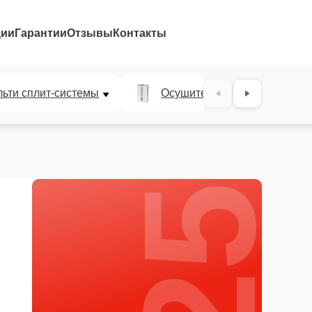
ции
Гарантии
Отзывы
Контакты
25%
ьти сплит-системы
Осушители воздуха