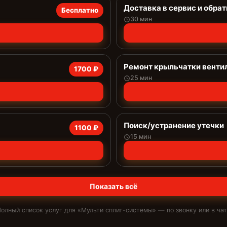
Доставка в сервис и обрат
Бесплатно
30 мин
Ремонт крыльчатки венти
1700 ₽
25 мин
Поиск/устранение утечки
1100 ₽
15 мин
Показать всё
олный список услуг для «
Мульти сплит-системы
» — по звонку или в ча