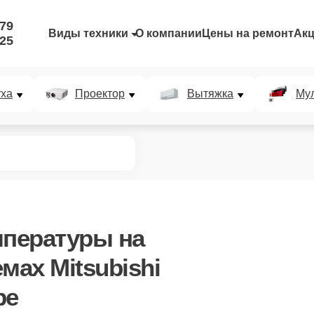
-79
Виды техники
О компании
Цены на ремонт
Ак
-25
уха
Проектор
Вытяжка
Мул
мпературы
на
мах Mitsubishi
ре