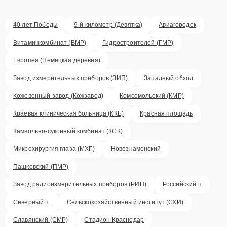
40 лет Победы
9-й километр (Девятка)
Авиагородок
Витаминкомбинат (ВМР)
Гидростроителей (ГМР)
Европея (Немецкая деревня)
Завод измерительных приборов (ЗИП)
Западный обход
Кожевенный завод (Кожзавод)
Комсомольский (КМР)
Краевая клиническая больница (ККБ)
Красная площадь
Камвольно-суконный комбинат (КСК)
Микрохирургия глаза (МХГ)
Новознаменский
Пашковский (ПМР)
Завод радиоизмерительных приборов (РИП)
Российский п
Северный п.
Сельскохозяйственный институт (СХИ)
Славянский (СМР)
Стадион Краснодар