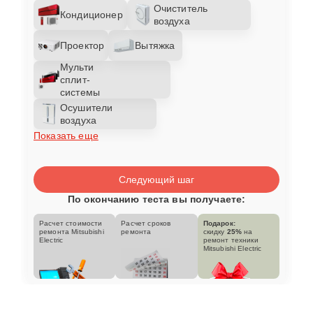
Очиститель
Кондиционер
воздуха
Проектор
Вытяжка
Мульти
сплит-
системы
Осушители
воздуха
Показать еще
Следующий шаг
По окончанию теста вы получаете:
Расчет стоимости
Расчет сроков
Подарок:
ремонта Mitsubishi
ремонта
скидку
25%
на
Electric
ремонт техники
Mitsubishi Electric