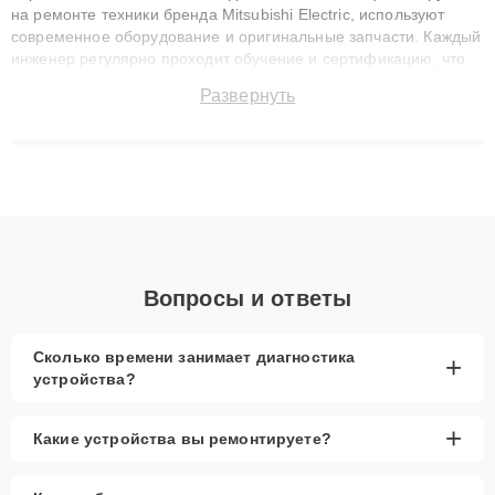
на ремонте техники бренда Mitsubishi Electric, используют
современное оборудование и оригинальные запчасти. Каждый
инженер регулярно проходит обучение и сертификацию, что
позволяет быстро и точноdiagnostikировать поломки и
Развернуть
восстанавливать технику с сохранением гарантии до 3 лет.
Наши мастера решают сложные случаи: от замены матриц и
материнских плат до ремонта после залития и восстановления
данных. Благодаря высокой квалификации и ответственному
подходу клиенты получают быстрый, качественный ремонт и
понятные объяснения по результатам диагностики.
Вопросы и ответы
Сколько времени занимает диагностика
+
устройства?
+
Какие устройства вы ремонтируете?