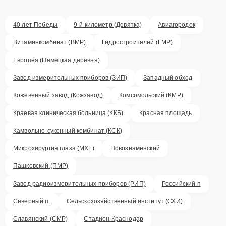
40 лет Победы
9-й километр (Девятка)
Авиагородок
Витаминкомбинат (ВМР)
Гидростроителей (ГМР)
Европея (Немецкая деревня)
Завод измерительных приборов (ЗИП)
Западный обход
Кожевенный завод (Кожзавод)
Комсомольский (КМР)
Краевая клиническая больница (ККБ)
Красная площадь
Камвольно-суконный комбинат (КСК)
Микрохирургия глаза (МХГ)
Новознаменский
Пашковский (ПМР)
Завод радиоизмерительных приборов (РИП)
Российский п
Северный п.
Сельскохозяйственный институт (СХИ)
Славянский (СМР)
Стадион Краснодар