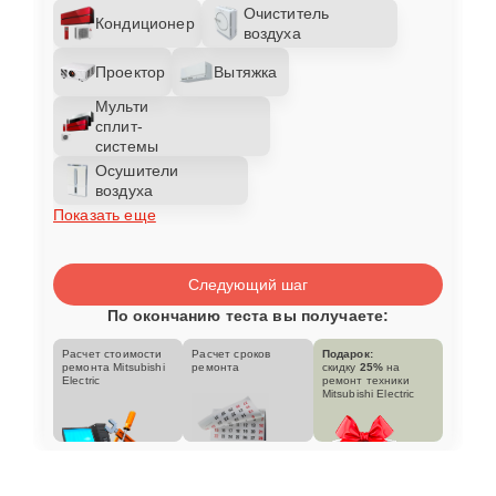
Очиститель
Кондиционер
воздуха
Проектор
Вытяжка
Мульти
сплит-
системы
Осушители
воздуха
Показать еще
Следующий шаг
По окончанию теста вы получаете:
Расчет стоимости
Расчет сроков
Подарок:
ремонта Mitsubishi
ремонта
скидку
25%
на
Electric
ремонт техники
Mitsubishi Electric