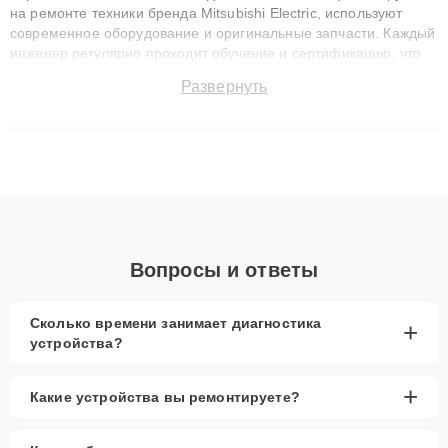
на ремонте техники бренда Mitsubishi Electric, используют
современное оборудование и оригинальные запчасти. Каждый
инженер регулярно проходит обучение и сертификацию, что
позволяет быстро и точноdiagnostikировать поломки и
Развернуть
восстанавливать технику с сохранением гарантии до 3 лет.
Наши мастера решают сложные случаи: от замены матриц и
материнских плат до ремонта после залития и восстановления
данных. Благодаря высокой квалификации и ответственному
подходу клиенты получают быстрый, качественный ремонт и
понятные объяснения по результатам диагностики.
Вопросы и ответы
Сколько времени занимает диагностика
+
устройства?
+
Какие устройства вы ремонтируете?