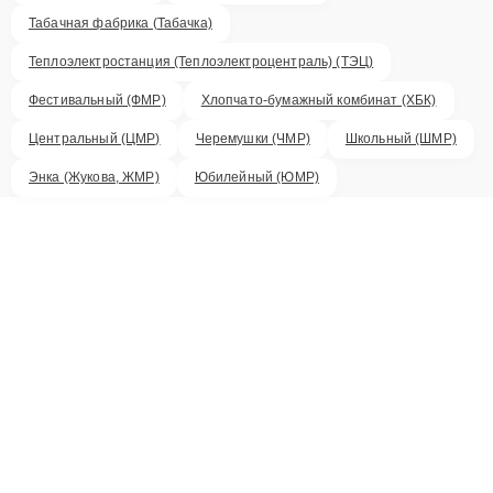
Табачная фабрика (Табачка)
Теплоэлектростанция (Теплоэлектроцентраль) (ТЭЦ)
Фестивальный (ФМР)
Хлопчато-бумажный комбинат (ХБК)
Центральный (ЦМР)
Черемушки (ЧМР)
Школьный (ШМР)
Энка (Жукова, ЖМР)
Юбилейный (ЮМР)