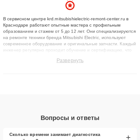
В сервисном центре krd.mitsubishielectric-remont-center.ru в
Краснодаре работают опытные мастера с профильным
образованием и стажем от 5 до 12 лет. Они специализируются
на ремонте техники бренда Mitsubishi Electric, используют
современное оборудование и оригинальные запчасти. Каждый
инженер регулярно проходит обучение и сертификацию, что
позволяет быстро и точноdiagnostikировать поломки и
Развернуть
восстанавливать технику с сохранением гарантии до 3 лет.
Наши мастера решают сложные случаи: от замены матриц и
материнских плат до ремонта после залития и восстановления
данных. Благодаря высокой квалификации и ответственному
подходу клиенты получают быстрый, качественный ремонт и
понятные объяснения по результатам диагностики.
Вопросы и ответы
Сколько времени занимает диагностика
+