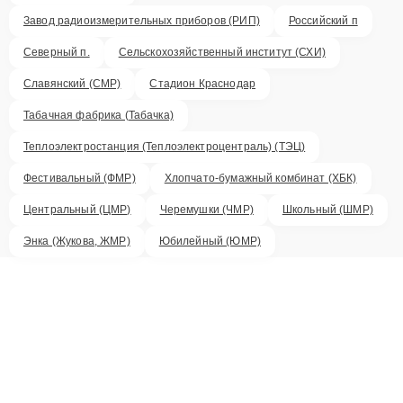
Завод радиоизмерительных приборов (РИП)
Российский п
Северный п.
Сельскохозяйственный институт (СХИ)
Славянский (СМР)
Стадион Краснодар
Табачная фабрика (Табачка)
Теплоэлектростанция (Теплоэлектроцентраль) (ТЭЦ)
Фестивальный (ФМР)
Хлопчато-бумажный комбинат (ХБК)
Центральный (ЦМР)
Черемушки (ЧМР)
Школьный (ШМР)
Энка (Жукова, ЖМР)
Юбилейный (ЮМР)