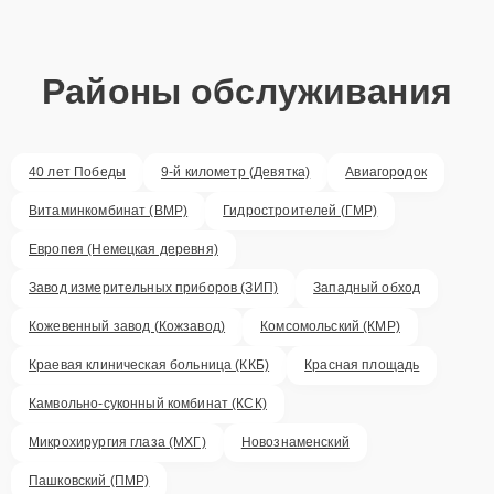
Районы обслуживания
40 лет Победы
9-й километр (Девятка)
Авиагородок
Витаминкомбинат (ВМР)
Гидростроителей (ГМР)
Европея (Немецкая деревня)
Завод измерительных приборов (ЗИП)
Западный обход
Кожевенный завод (Кожзавод)
Комсомольский (КМР)
Краевая клиническая больница (ККБ)
Красная площадь
Камвольно-суконный комбинат (КСК)
Микрохирургия глаза (МХГ)
Новознаменский
Пашковский (ПМР)