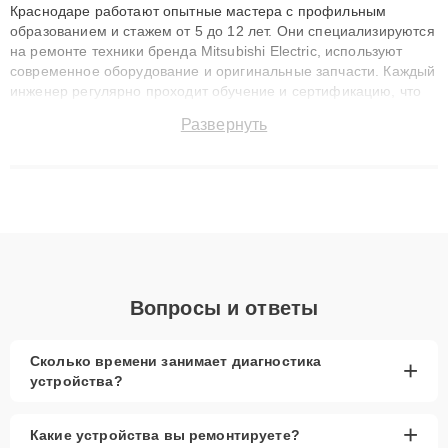
Краснодаре работают опытные мастера с профильным
образованием и стажем от 5 до 12 лет. Они специализируются
на ремонте техники бренда Mitsubishi Electric, используют
современное оборудование и оригинальные запчасти. Каждый
инженер регулярно проходит обучение и сертификацию, что
позволяет быстро и точноdiagnostikировать поломки и
Развернуть
восстанавливать технику с сохранением гарантии до 3 лет.
Наши мастера решают сложные случаи: от замены матриц и
материнских плат до ремонта после залития и восстановления
данных. Благодаря высокой квалификации и ответственному
подходу клиенты получают быстрый, качественный ремонт и
понятные объяснения по результатам диагностики.
Вопросы и ответы
Сколько времени занимает диагностика
+
устройства?
+
Какие устройства вы ремонтируете?