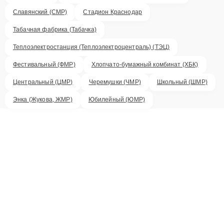
Славянский (СМР)
Стадион Краснодар
Табачная фабрика (Табачка)
Теплоэлектростанция (Теплоэлектроцентраль) (ТЭЦ)
Фестивальный (ФМР)
Хлопчато-бумажный комбинат (ХБК)
Центральный (ЦМР)
Черемушки (ЧМР)
Школьный (ШМР)
Энка (Жукова, ЖМР)
Юбилейный (ЮМР)