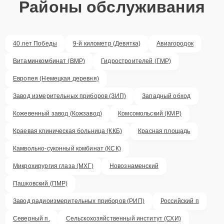
Районы обслуживания
40 лет Победы
9-й километр (Девятка)
Авиагородок
Витаминкомбинат (ВМР)
Гидростроителей (ГМР)
Европея (Немецкая деревня)
Завод измерительных приборов (ЗИП)
Западный обход
Кожевенный завод (Кожзавод)
Комсомольский (КМР)
Краевая клиническая больница (ККБ)
Красная площадь
Камвольно-суконный комбинат (КСК)
Микрохирургия глаза (МХГ)
Новознаменский
Пашковский (ПМР)
Завод радиоизмерительных приборов (РИП)
Российский п
Северный п.
Сельскохозяйственный институт (СХИ)