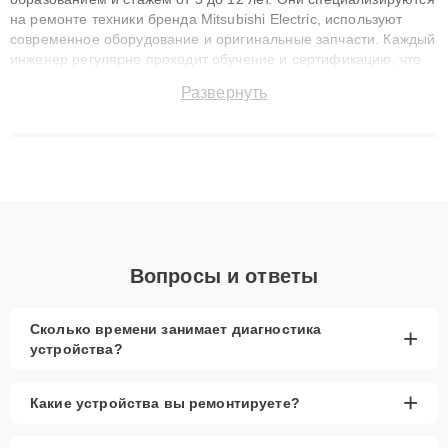
на ремонте техники бренда Mitsubishi Electric, используют
современное оборудование и оригинальные запчасти. Каждый
инженер регулярно проходит обучение и сертификацию, что
позволяет быстро и точноdiagnostikировать поломки и
Развернуть
восстанавливать технику с сохранением гарантии до 3 лет.
Наши мастера решают сложные случаи: от замены матриц и
материнских плат до ремонта после залития и восстановления
данных. Благодаря высокой квалификации и ответственному
подходу клиенты получают быстрый, качественный ремонт и
понятные объяснения по результатам диагностики.
Вопросы и ответы
Сколько времени занимает диагностика
+
устройства?
+
Какие устройства вы ремонтируете?