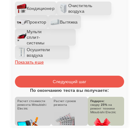
Очиститель
Кондиционер
воздуха
Проектор
Вытяжка
Мульти
сплит-
системы
Осушители
воздуха
Показать еще
Следующий шаг
По окончанию теста вы получаете:
Расчет стоимости
Расчет сроков
Подарок:
ремонта Mitsubishi
ремонта
скидку
25%
на
Electric
ремонт техники
Mitsubishi Electric