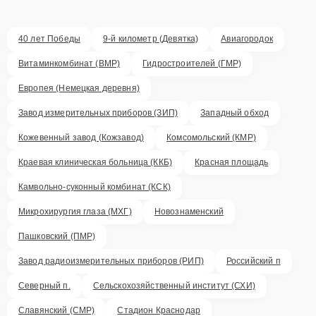
40 лет Победы
9-й километр (Девятка)
Авиагородок
Витаминкомбинат (ВМР)
Гидростроителей (ГМР)
Европея (Немецкая деревня)
Завод измерительных приборов (ЗИП)
Западный обход
Кожевенный завод (Кожзавод)
Комсомольский (КМР)
Краевая клиническая больница (ККБ)
Красная площадь
Камвольно-суконный комбинат (КСК)
Микрохирургия глаза (МХГ)
Новознаменский
Пашковский (ПМР)
Завод радиоизмерительных приборов (РИП)
Российский п
Северный п.
Сельскохозяйственный институт (СХИ)
Славянский (СМР)
Стадион Краснодар