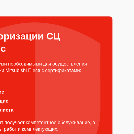
оризации СЦ
ic
еми необходимыми для осуществления
 Mitsubishi Electric сертификатами:
ие
щие
алиста
т получает компетентное обслуживание, а
ды работ и комплектующих.