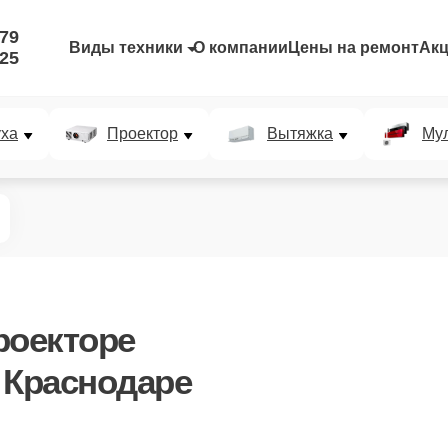
-79
Виды техники
О компании
Цены на ремонт
Ак
-25
уха
Проектор
Вытяжка
Мул
роекторе
 в Краснодаре