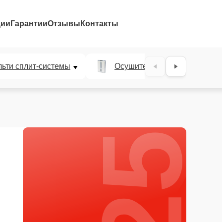
ции
Гарантии
Отзывы
Контакты
25%
ьти сплит-системы
Осушители воздуха