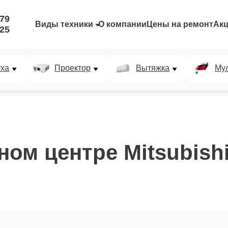
-79
Виды техники
О компании
Цены на ремонт
Ак
-25
уха
Проектор
Вытяжка
Мул
м центре Mitsubishi 