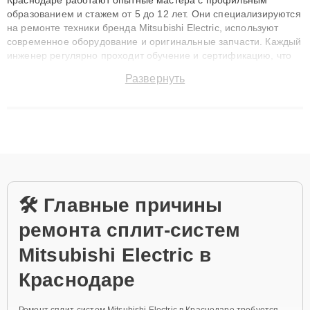
образованием и стажем от 5 до 12 лет. Они специализируются
на ремонте техники бренда Mitsubishi Electric, используют
современное оборудование и оригинальные запчасти. Каждый
инженер регулярно проходит обучение и сертификацию, что
позволяет быстро и точноdiagnostikировать поломки и
Развернуть
восстанавливать технику с сохранением гарантии до 3 лет.
Наши мастера решают сложные случаи: от замены матриц и
материнских плат до ремонта после залития и восстановления
данных. Благодаря высокой квалификации и ответственному
подходу клиенты получают быстрый, качественный ремонт и
понятные объяснения по результатам диагностики.
🛠️ Главные причины
ремонта сплит-систем
Mitsubishi Electric в
Краснодаре
Ремонт сплит-систем Mitsubishi Electric в Краснодаре требуется