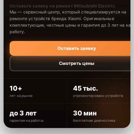
ориентируется на прозрачные условия сотрудничества и точное
Оставьте заявку на ремонт Mitsubishi Electric
соблюдение договоренностей.
Мы — сервисный центр, который специализируется на
Чтобы оформить заявку, позвоните по номеру
+7 (861) 212-35-79
ремонте устройств бренда Xiaomi. Оригинальные
или приезжайте по адресу Зиповская улица, 9/1, и специалисты
комплектующие, честные цены и гарантия до 3 лет на ка
согласуют удобное время визита мастера.
работу.
Оставить заявку
Смотреть цены
10+
45 тыс.
лет на рынке
отремонтировано устройств
до 3 лет
30 мин
гарантия на работы
бесплатная диагностика