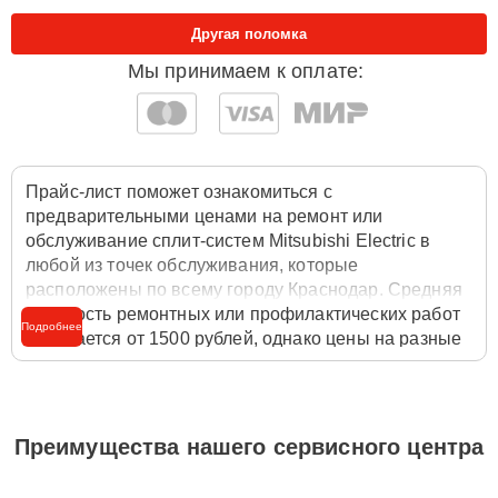
Другая поломка
Мы принимаем к оплате:
Прайс-лист поможет ознакомиться с
предварительными ценами на ремонт или
обслуживание сплит-систем Mitsubishi Electric в
любой из точек обслуживания, которые
расположены по всему городу Краснодар. Средняя
стоимость ремонтных или профилактических работ
Подробнее
начинается от 1500 рублей, однако цены на разные
виды комплектующих могут различаться. Полную
стоимость работ с учётом запчастей или расходных
материалов необходимо уточнять со специалистом
службы заботы о клиентах. Для расчета итоговой
Преимущества нашего сервисного центра
стоимости ремонта сплит-системы достаточно
позвонить по телефону горячей линии
+7 (861) 212-