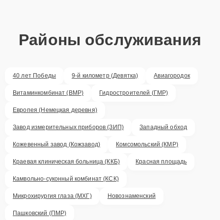
Районы обслуживания
40 лет Победы
9-й километр (Девятка)
Авиагородок
Витаминкомбинат (ВМР)
Гидростроителей (ГМР)
Европея (Немецкая деревня)
Завод измерительных приборов (ЗИП)
Западный обход
Кожевенный завод (Кожзавод)
Комсомольский (КМР)
Краевая клиническая больница (ККБ)
Красная площадь
Камвольно-суконный комбинат (КСК)
Микрохирургия глаза (МХГ)
Новознаменский
Пашковский (ПМР)