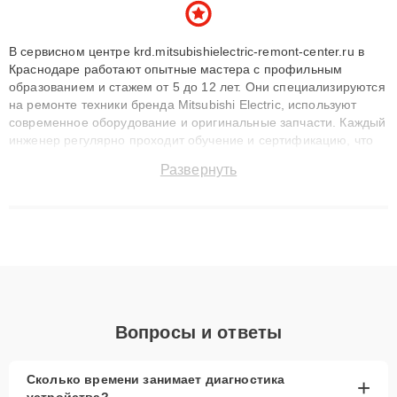
В сервисном центре krd.mitsubishielectric-remont-center.ru в
Краснодаре работают опытные мастера с профильным
образованием и стажем от 5 до 12 лет. Они специализируются
на ремонте техники бренда Mitsubishi Electric, используют
современное оборудование и оригинальные запчасти. Каждый
инженер регулярно проходит обучение и сертификацию, что
позволяет быстро и точноdiagnostikировать поломки и
Развернуть
восстанавливать технику с сохранением гарантии до 3 лет.
Наши мастера решают сложные случаи: от замены матриц и
материнских плат до ремонта после залития и восстановления
данных. Благодаря высокой квалификации и ответственному
подходу клиенты получают быстрый, качественный ремонт и
понятные объяснения по результатам диагностики.
Вопросы и ответы
Сколько времени занимает диагностика
+
устройства?