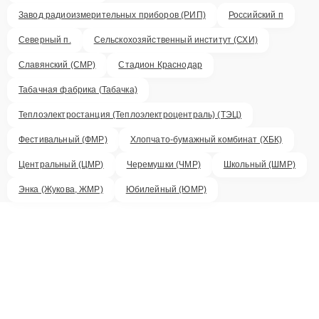
Завод радиоизмерительных приборов (РИП)
Российский п
Северный п.
Сельскохозяйственный институт (СХИ)
Славянский (СМР)
Стадион Краснодар
Табачная фабрика (Табачка)
Теплоэлектростанция (Теплоэлектроцентраль) (ТЭЦ)
Фестивальный (ФМР)
Хлопчато-бумажный комбинат (ХБК)
Центральный (ЦМР)
Черемушки (ЧМР)
Школьный (ШМР)
Энка (Жукова, ЖМР)
Юбилейный (ЮМР)