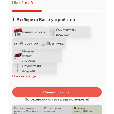
Шаг
1 из 3
1. Выберите Ваше устройство
Очиститель
Кондиционер
воздуха
Проектор
Вытяжка
Мульти
сплит-
системы
Осушители
воздуха
Показать еще
Следующий шаг
По окончанию теста вы получаете:
Расчет стоимости
Расчет сроков
Подарок:
ремонта Mitsubishi
ремонта
скидку
25%
на