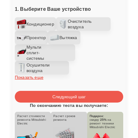
1. Выберите Ваше устройство
Очиститель
Кондиционер
воздуха
Проектор
Вытяжка
Мульти
сплит-
системы
Осушители
воздуха
Показать еще
Следующий шаг
По окончанию теста вы получаете:
Расчет стоимости
Расчет сроков
Подарок:
ремонта Mitsubishi
ремонта
скидку
25%
на
Electric
ремонт техники
Mitsubishi Electric