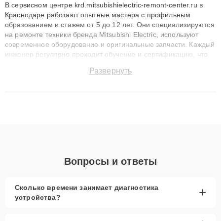
В сервисном центре krd.mitsubishielectric-remont-center.ru в
Краснодаре работают опытные мастера с профильным
образованием и стажем от 5 до 12 лет. Они специализируются
на ремонте техники бренда Mitsubishi Electric, используют
современное оборудование и оригинальные запчасти. Каждый
инженер регулярно проходит обучение и сертификацию, что
позволяет быстро и точноdiagnostikировать поломки и
Развернуть
восстанавливать технику с сохранением гарантии до 3 лет.
Наши мастера решают сложные случаи: от замены матриц и
материнских плат до ремонта после залития и восстановления
данных. Благодаря высокой квалификации и ответственному
подходу клиенты получают быстрый, качественный ремонт и
понятные объяснения по результатам диагностики.
Вопросы и ответы
Сколько времени занимает диагностика
+
устройства?