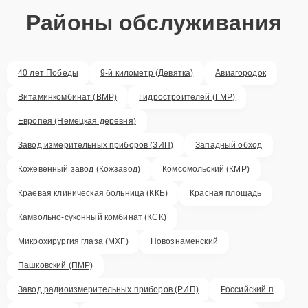
Районы обслуживания
40 лет Победы
9-й километр (Девятка)
Авиагородок
Витаминкомбинат (ВМР)
Гидростроителей (ГМР)
Европея (Немецкая деревня)
Завод измерительных приборов (ЗИП)
Западный обход
Кожевенный завод (Кожзавод)
Комсомольский (КМР)
Краевая клиническая больница (ККБ)
Красная площадь
Камвольно-суконный комбинат (КСК)
Микрохирургия глаза (МХГ)
Новознаменский
Пашковский (ПМР)
Завод радиоизмерительных приборов (РИП)
Российский п